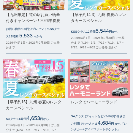
【九州限定】道の駅お買い物券
【早予約14-3】九州 春夏のレン
付きキャンペーン ! 2026年春夏
タカースペシャル
お買い物券500円分プレゼント!KSSクラ
5,544
KSSクラス12時間
円から
5,533
ス12時間
円から
2026年4月1日～2026年9月30日 ご出発
2026年4月1日～2026年9月30日 ご出発
分まで (4/24～5/5、7/17～7/19、8/7～
分まで
8/15、9/18～9/22ご出発分は除く)
【早予約15】九州 春夏のレンタ
レンタでハーモニーランド
カースペシャル
SAクラス (フィットなど) 24時間5名さま
4,653
SAクラス6時間
円から
4,684
ご利用でお一人さま
円 から『レ
2026年4月1日～2026年9月30日 ご出発
ンタカー+デイパスポートチケット』
分まで (4/24～5/5、7/17～7/19、8/7～