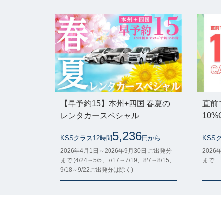
【早予約15】本州+四国 春夏の
直前
レンタカースペシャル
10
5,236
KSSクラス12時間
円から
KSS
2026年4月1日～2026年9月30日 ご出発分
2026
まで (4/24～5/5、7/17～7/19、8/7～8/15、
まで
9/18～9/22ご出発分は除く)