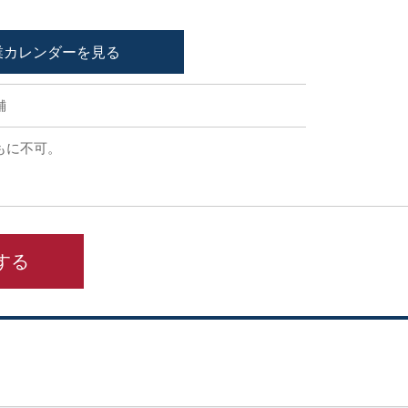
業カレンダーを見る
舗
もに不可。
する