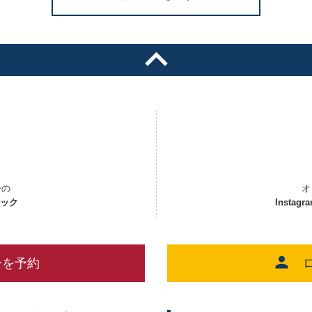
ーの
オ
ェック
Instagr
ーを予約