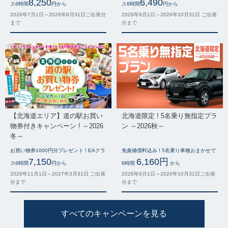
8,250
6,490
ス6時間
円から
ス6時間
円から
2026年7月1日～2026年8月31日ご出発分
2026年9月1日～2026年10月31日 ご出発
まで
分まで
【北海道エリア】道の駅お買い
北海道限定 ! 5名乗り無指定プラ
物券付きキャンペーン ! ～2026
ン ～2026秋～
冬～
お買い物券1000円分プレゼント ! EAクラ
免責補償料込み ! 5名乗り車種おまかせで
7,150
6,160円
ス6時間
円から
6時間
から
2026年11月1日～2027年3月31日 ご出発
2026年9月1日～2026年10月31日ご出発
分まで
分まで
すべてのキャンペーンを見る