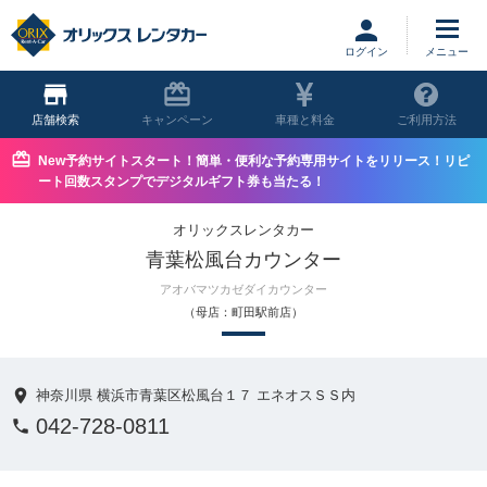
ログイン
店舗
キャンペーン
車種と料金
ご利用方法
New予約サイトスタート！簡単・便利な予約専用サイトをリリース！リピ
ート回数スタンプでデジタルギフト券も当たる！
オリックスレンタカー
青葉松風台カウンター
アオバマツカゼダイカウンター
（母店：町田駅前店）
神奈川県 横浜市青葉区松風台１７ エネオスＳＳ内
042-728-0811