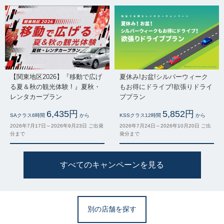
【関東地区2026】『移動で広げ
夏休み!お盆!シルバーウィーク
る夏＆秋の観光体験 ! 』夏秋・
もお得にドライブ!欲張りドライ
レンタカープラン
ブプラン
6,435円
5,852円
SAクラス6時間
から
KSSクラス12時間
から
2026年7月17日～2026年9月23日 ご出発
2026年7月24日～2026年10月20日 ご出
分まで
発分まで
すべてのキャンペーンを見る
別の店舗を探す