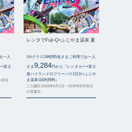
レンタでFuji-Q+ふじやま温泉 夏
でお一人
SAクラス24時間5名さまご利用でお一人
9,284
ー+富士
さま
円から『レンタカー+富士
』
急ハイランドのフリーパス1日分+ふじや
ま温泉1回利用料』
月30日
ご入園日:2026年6月1日～2026年9月30日
の営業日