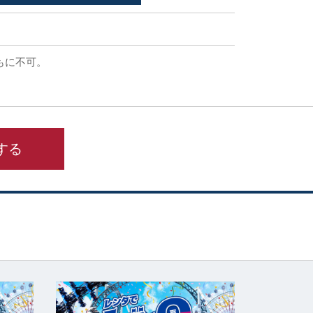
もに不可。
する