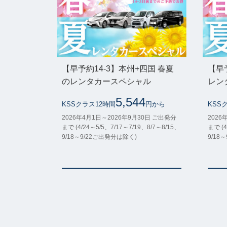
【早予約14-3】本州+四国 春夏
【早
のレンタカースペシャル
レン
5,544
KSSクラス12時間
円から
KSS
2026年4月1日～2026年9月30日 ご出発分
2026
まで (4/24～5/5、7/17～7/19、8/7～8/15、
まで (4
9/18～9/22ご出発分は除く)
9/18