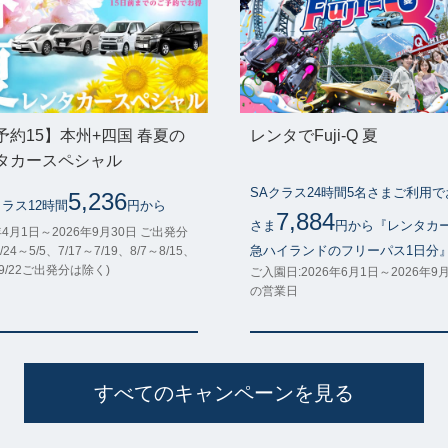
予約15】本州+四国 春夏の
レンタでFuji-Q 夏
タカースペシャル
SAクラス24時間5名さまご利用
5,236
クラス12時間
円から
7,884
さま
円から『レンタカ
年4月1日～2026年9月30日 ご出発分
急ハイランドのフリーパス1日分
/24～5/5、7/17～7/19、8/7～8/15、
～9/22ご出発分は除く)
ご入園日:2026年6月1日～2026年9
の営業日
すべてのキャンペーンを見る