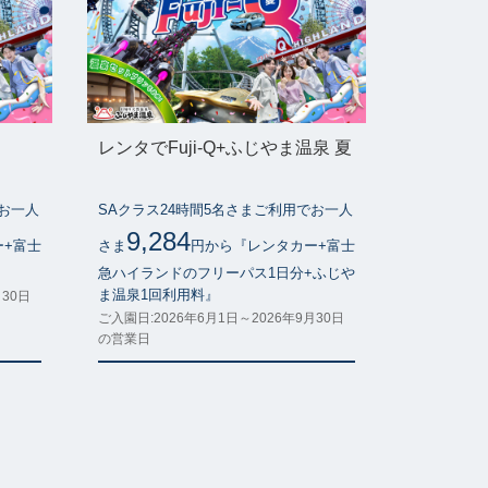
レンタでFuji-Q+ふじやま温泉 夏
でお一人
SAクラス24時間5名さまご利用でお一人
9,284
ー+富士
さま
円から『レンタカー+富士
』
急ハイランドのフリーパス1日分+ふじや
ま温泉1回利用料』
月30日
ご入園日:2026年6月1日～2026年9月30日
の営業日