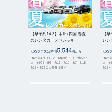
【早予約14-3】本州+四国 春夏
【早
のレンタカースペシャル
レン
5,544
KSSクラス12時間
円から
KSS
2026年4月1日～2026年9月30日 ご出発分
2026
まで (4/24～5/5、7/17～7/19、8/7～8/15、
まで (4
9/18～9/22ご出発分は除く)
9/18