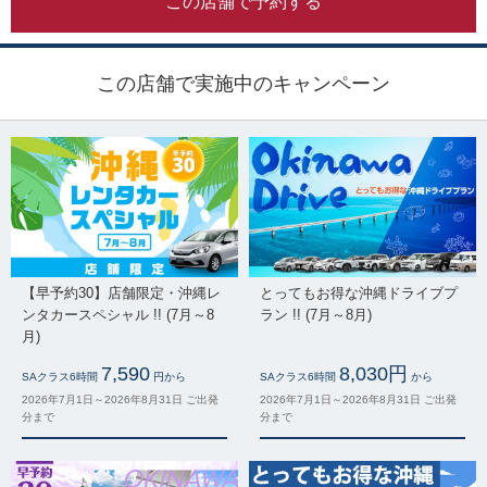
この店舗で予約する
この店舗で実施中のキャンペーン
【早予約30】店舗限定・沖縄レ
とってもお得な沖縄ドライブプ
ンタカースペシャル !! (7月～8
ラン !! (7月～8月)
月)
7,590
8,030円
SAクラス6時間
円から
SAクラス6時間
から
2026年7月1日～2026年8月31日 ご出発
2026年7月1日～2026年8月31日 ご出発
分まで
分まで