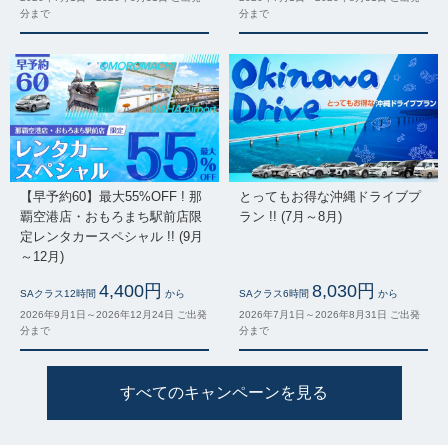
分まで
分まで
【早予約60】最大55%OFF ! 那
とってもお得な沖縄ドライブプ
覇空港店・おもろまち駅前店限
ラン !! (7月～8月)
定レンタカースペシャル !! (9月
～12月)
4,400円
8,030円
SAクラス12時間
から
SAクラス6時間
から
2026年9月1日～2026年12月24日 ご出発
2026年7月1日～2026年8月31日 ご出発
分まで
分まで
すべてのキャンペーンを見る