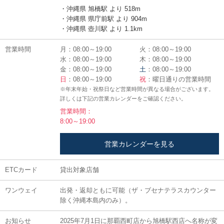
・沖縄県 旭橋駅 より 518m
・沖縄県 県庁前駅 より 904m
・沖縄県 壺川駅 より 1.1km
営業時間
月：08:00～19:00
火：08:00～19:00
水：08:00～19:00
木：08:00～19:00
金：08:00～19:00
土
：08:00～19:00
日
：08:00～19:00
祝
：曜日通りの営業時間
※年末年始・祝祭日など営業時間が異なる場合がございます。
詳しくは下記の営業カレンダーをご確認ください。
営業時間：
8:00～19:00
営業カレンダーを見る
ETCカード
貸出対象店舗
ワンウェイ
出発・返却ともに可能（ザ・ブセナテラスカウンター
除く沖縄本島内のみ）。
お知らせ
2025年7月1日に那覇西町店から旭橋駅西店へ名称が変