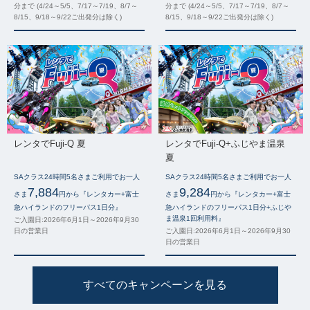
分まで (4/24～5/5、7/17～7/19、8/7～
分まで (4/24～5/5、7/17～7/19、8/7～
8/15、9/18～9/22ご出発分は除く)
8/15、9/18～9/22ご出発分は除く)
レンタでFuji-Q 夏
レンタでFuji-Q+ふじやま温泉
夏
SAクラス24時間5名さまご利用でお一人
SAクラス24時間5名さまご利用でお一人
7,884
9,284
さま
円から『レンタカー+富士
さま
円から『レンタカー+富士
急ハイランドのフリーパス1日分』
急ハイランドのフリーパス1日分+ふじや
ま温泉1回利用料』
ご入園日:2026年6月1日～2026年9月30
日の営業日
ご入園日:2026年6月1日～2026年9月30
日の営業日
すべてのキャンペーンを見る