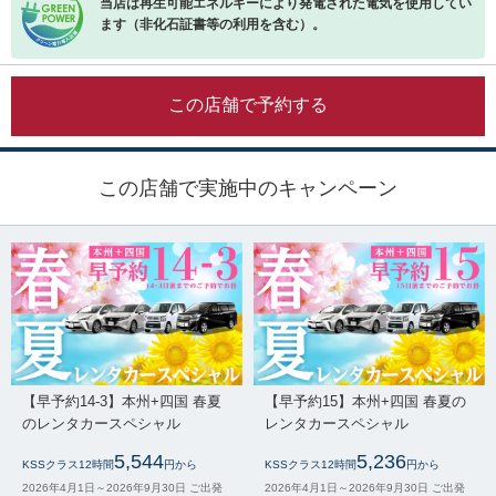
当店は再生可能エネルギーにより発電された電気を使用してい
ます（非化石証書等の利用を含む）。
この店舗で予約する
この店舗で実施中のキャンペーン
【早予約14-3】本州+四国 春夏
【早予約15】本州+四国 春夏の
のレンタカースペシャル
レンタカースペシャル
5,544
5,236
KSSクラス12時間
円から
KSSクラス12時間
円から
2026年4月1日～2026年9月30日 ご出発
2026年4月1日～2026年9月30日 ご出発