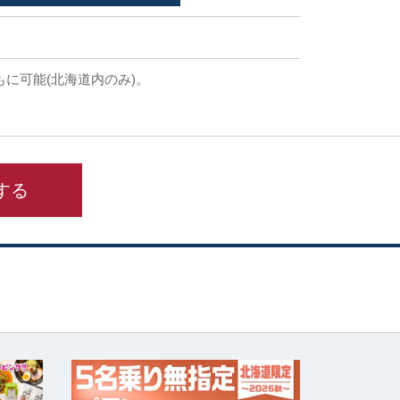
に可能(北海道内のみ)。
する