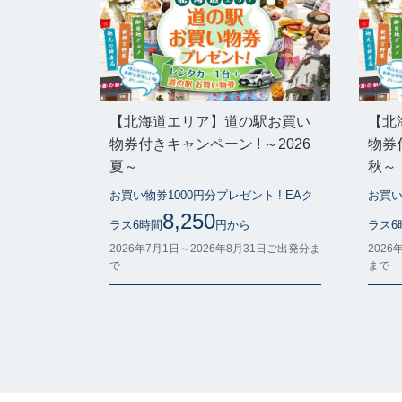
【北海道エリア】道の駅お買い
【北
物券付きキャンペーン ! ～2026
物券付
夏～
秋～
お買い物券1000円分プレゼント ! EAク
お買い
8,250
ラス6時間
円から
ラス6
2026年7月1日～2026年8月31日ご出発分ま
2026
で
まで