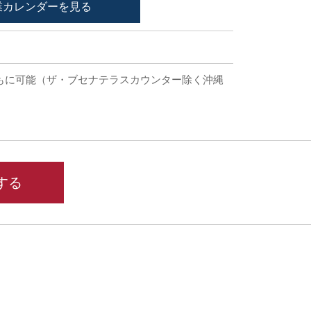
業カレンダーを見る
もに可能（ザ・ブセナテラスカウンター除く沖縄
。
する