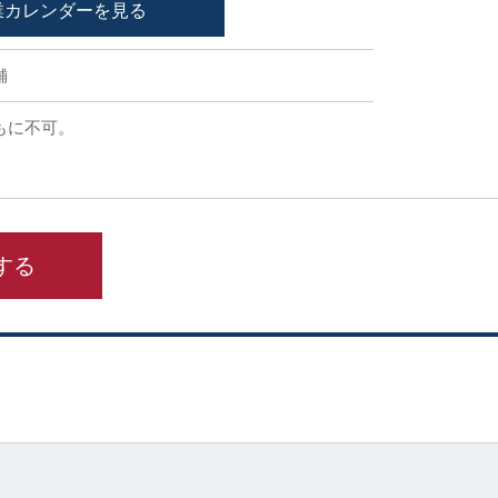
業カレンダーを見る
舗
もに不可。
する