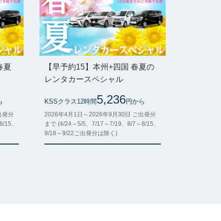
春夏
【早予約15】本州+四国 春夏の
レンタカースペシャル
5,236
ら
KSSクラス12時間
円から
ご出発分
2026年4月1日～2026年9月30日 ご出発分
8/15、
まで (4/24～5/5、7/17～7/19、8/7～8/15、
9/18～9/22ご出発分は除く)