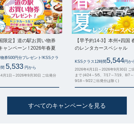
国限定】道の駅お買い物券
【早予約14-3】本州+四国 
ャンペーン ! 2026年春夏
のレンタカースペシャル
物券500円分プレゼント!KSSクラ
5,544
KSSクラス12時間
円か
5,533
時間
円から
2026年4月1日～2026年9月30日 
まで (4/24～5/5、7/17～7/19、8/7～
年4月1日～2026年9月30日 ご出発分
9/18～9/22ご出発分は除く)
すべてのキャンペーンを見る