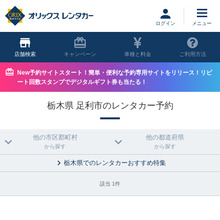
ログイン
店舗
キャンペーン
車種と料金
ご利用方法
New予約サイトスタート！簡単・便利な予約専用サイトをリリース！リピ
ート回数スタンプでデジタルギフト券も当たる！
栃木県 足利市のレンタカー予約
他の市区郡町村
他の都道府県
から探す
から探す
栃木県でのレンタカーおすすめ特集
該当 1件