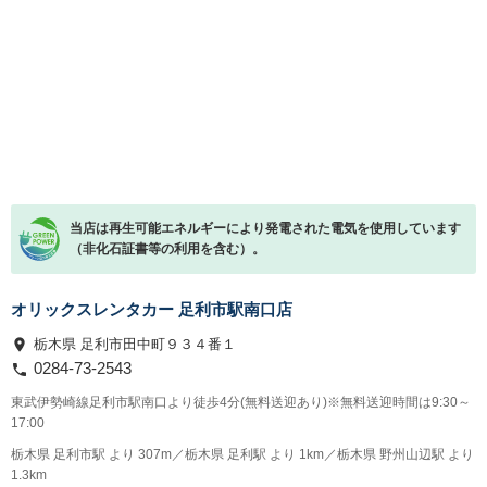
当店は再生可能エネルギーにより発電された電気を使用しています
（非化石証書等の利用を含む）。
オリックスレンタカー 足利市駅南口店
栃木県 足利市田中町９３４番１
0284-73-2543
東武伊勢崎線足利市駅南口より徒歩4分(無料送迎あり)※無料送迎時間は9:30～
17:00
栃木県 足利市駅 より 307m／栃木県 足利駅 より 1km／栃木県 野州山辺駅 より
1.3km