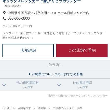
オリックスレンタカー 日航アリビラカウンター
（母店：恩納店）
沖縄県 中頭郡読谷村字儀間６００ ホテル日航アリビラ内
098-965-3900
ホテル日航アリビラ内
ワンウェイ・乗り捨て：出発・返却ともに可能（ザ・ブセナテラスカウンター
除く沖縄本島内のみ）。
この店舗で予約
店舗詳細
該当 2件
沖縄県でのレンタカーおすすめ特集
他の市区郡町村
他の都道府県
から探す
から探す
沖縄県 中頭郡のレンタカーならオリックスレンタカー
HOME
店舗を探す
沖縄県
中頭郡のレンタカー店舗