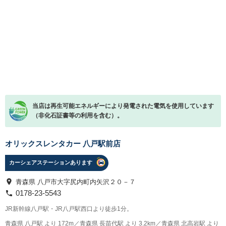
当店は再生可能エネルギーにより発電された電気を使用しています
（非化石証書等の利用を含む）。
オリックスレンタカー 八戸駅前店
カーシェアステーションあります
青森県 八戸市大字尻内町内矢沢２０－７
0178-23-5543
JR新幹線八戸駅・JR八戸駅西口より徒歩1分。
青森県 八戸駅 より 172m／青森県 長苗代駅 より 3.2km／青森県 北高岩駅 より