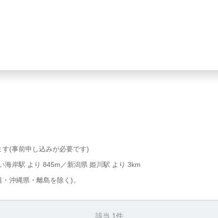
ます(事前申し込みが必要です)
海岸駅 より 845m／新潟県 姫川駅 より 3km
道・沖縄県・離島を除く)。
該当 1件