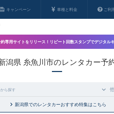
キャンペーン
車種と料金
ご利
舗
予約専用サイトをリリース！リピート回数スタンプでデジタル
新潟県 糸魚川市のレンタカー予
村
から探す
新潟県でのレンタカーおすすめ特集
はこちら