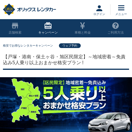
ログイン
店舗
キャンペーン
車種と料金
ご利用方法
格安でお得なレンタカーキャンペーン
ウェブ予約
【戸塚・港南・保土ヶ谷・旭区民限定】～地域密着～免責
込み5人乗り以上おまかせ格安プラン !