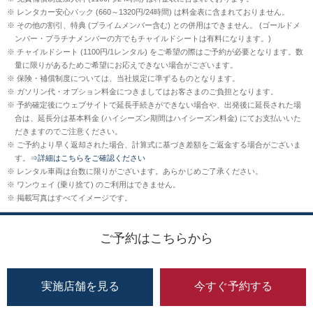
レンタカー安心パック (660～1320円/24時間) は料金表に含まれておりません。
その他の割引、特典 (プライムメンバー含む) との併用はできません。 (ゴールドメ
ンバー・プラチナメンバーの方でもチャイルドシートは有料になります。)
チャイルドシート (1100円/1レンタル) をご希望の際はご予約が必要となります。数
量に限りがあるためご希望にお応えできない場合がございます。
保険・補償制度については、当社規定に準ずるものとなります。
ガソリン代・オプション料金につきましてはお客さまのご負担となります。
予約確定後にウェブサイトで延長手続きができない場合や、出発後に延長された場
合は、延長分は基本料金 (ハイシーズン期間はハイシーズン料金) にてお支払いいた
だきますのでご注意ください。
ご予約より早く返却された場合、計算式に基づき差額をご返金する場合がございま
す。
⇒詳細はこちらをご確認ください
レンタル車両は台数に限りがございます。あらかじめご了承ください。
ワンウェイ (乗り捨て) のご利用はできません。
掲載写真はすべてイメージです。
ご予約はこちらから
実施店舗を見る
今すぐ予約する