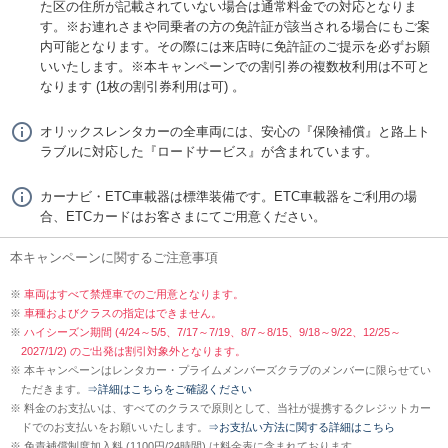
た区の住所が記載されていない場合は通常料金での対応となりま
す。※お連れさまや同乗者の方の免許証が該当される場合にもご案
内可能となります。その際には来店時に免許証のご提示を必ずお願
いいたします。※本キャンペーンでの割引券の複数枚利用は不可と
なります (1枚の割引券利用は可) 。
オリックスレンタカーの全車両には、安心の『保険補償』と路上ト
ラブルに対応した『ロードサービス』が含まれています。
カーナビ・ETC車載器は標準装備です。ETC車載器をご利用の場
合、ETCカードはお客さまにてご用意ください。
本キャンペーンに関するご注意事項
車両はすべて禁煙車でのご用意となります。
車種およびクラスの指定はできません。
ハイシーズン期間 (4/24～5/5、7/17～7/19、8/7～8/15、9/18～9/22、12/25～
2027/1/2) のご出発は割引対象外となります。
本キャンペーンはレンタカー・プライムメンバーズクラブのメンバーに限らせてい
ただきます。
⇒詳細はこちらをご確認ください
料金のお支払いは、すべてのクラスで原則として、当社が提携するクレジットカー
ドでのお支払いをお願いいたします。
⇒お支払い方法に関する詳細はこちら
免責補償制度加入料 (1100円/24時間) は料金表に含まれております。