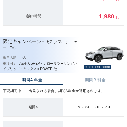
1,980
追加1時間
円
限定キャンペーンEDクラス
（エコカ
ー・EV）
乗車人数：
5人
車種例：
ヴェゼルeHEV・カローラツーリングハ
イブリッド・キックスe-POWER 他
期間A 料金
期間B 料金
下記期間中にご出発される場合、期間A料金が適用されます。
期間A
7/1～8/6、8/16～8/31