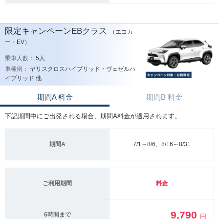
限定キャンペーンEBクラス
（エコカ
ー・EV）
乗車人数：
5人
車種例：
ヤリスクロスハイブリッド・ヴェゼルハ
イブリッド 他
期間A 料金
期間B 料金
下記期間中にご出発される場合、期間A料金が適用されます。
期間A
7/1～8/6、8/16～8/31
ご利用期間
料金
9,790
6時間まで
円