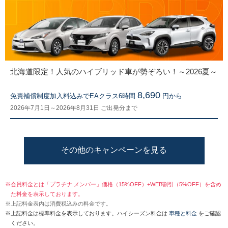
北海道限定！人気のハイブリッド車が勢ぞろい！～2026夏～
8,690
免責補償制度加入料込みでEAクラス6時間
円から
2026年7月1日～2026年8月31日 ご出発分まで
その他のキャンペーンを見る
※
会員料金とは「プラチナ メンバー」価格（15%OFF）+WEB割引（5%OFF）を含め
た料金を表示しております。
※
上記料金表内は消費税込みの料金です。
※
上記料金は標準料金を表示しております。ハイシーズン料金は
車種と料金
をご確認
ください。