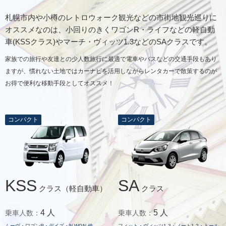
札幌市内や小樽のレトロウォーク観光などの市街地観光巡りに
オススメなのは、小回りのきくワゴンR・ライフなどの軽自動
車(KSSクラス)やマーチ・ヴィッツ1.3などのSAクラスです。
家族での旅行や友達との少人数旅行に最適で電車やバスなどの交通手段もあり
ますが、慣れない土地ではカーナビを活用しながらレンタカーで散策するのが
お得で便利な移動手段としてオススメ！
コンパクト
コンパクト
KSS
SA
クラス（軽自動車）
クラス
4 人
5 人
乗車人数：
乗車人数：
ムーヴ・ワゴンR・デイズ・N-WGN 他
フィット・ヴィッツ1.3・ノート1.2・トール