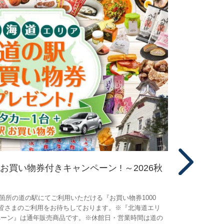
買い物券付きキャンペーン ! ～2026秋
【北海道
～
箇所の道の駅にてご利用いただける『お買い物券1000
個性的で魅
 皆さまのご利用をお待ちしております。※『北海道エリ
円』が付い
ペーン』は通年販売商品です。※休館日・営業時間は道の
ア 道の駅