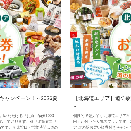
ンペーン ! ～2026夏
【北海道エリア】道の駅お
～
用いただける『お買い物券1000
個性的で魅力的な北海道エリア29
待ちしております。※『北海道エリ
円』が付いた人気のプランです !
品です。※休館日・営業時間は道の
ア 道の駅お買い物券付きキャン