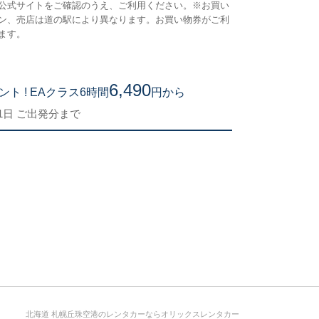
公式サイトをご確認のうえ、ご利用ください。※お買い
駅により異
ン、売店は道の駅により異なります。お買い物券がご利
物券をご利
ます。
用いただけ
6,490
ト ! EAクラス6時間
円から
お買い物券
月31日 ご出発分まで
2026年1
北海道 札幌丘珠空港のレンタカーならオリックスレンタカー