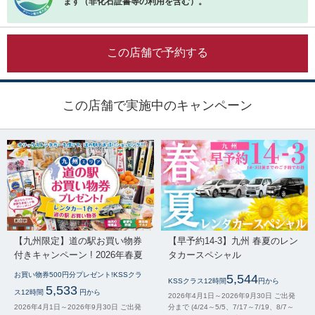
ます（非化石証書等の利用を含む）。
この店舗で予約する
この店舗で実施中のキャンペーン
【九州限定】道の駅お買い物券
【早予約14-3】九州 春夏のレン
付きキャンペーン ! 2026年春夏
タカースペシャル
お買い物券500円分プレゼント!KSSクラ
5,544
KSSクラス12時間
円から
5,533
ス12時間
円から
2026年4月1日～2026年9月30日 ご出発
2026年4月1日～2026年9月30日 ご出発
分まで (4/24～5/5、7/17～7/19、8/7～