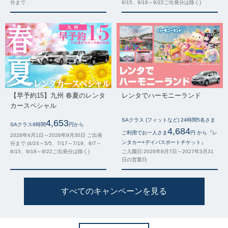
分まで
8/15、9/18～9/22ご出発分は除く)
【早予約15】九州 春夏のレンタ
レンタでハーモニーランド
カースペシャル
SAクラス (フィットなど) 24時間5名さま
4,653
SAクラス6時間
円から
4,684
ご利用でお一人さま
円 から『レ
2026年4月1日～2026年9月30日 ご出発
ンタカー+デイパスポートチケット』
分まで (4/24～5/5、7/17～7/19、8/7～
8/15、9/18～9/22ご出発分は除く)
ご入園日:2026年8月7日～2027年3月31
日の営業日
すべてのキャンペーンを見る