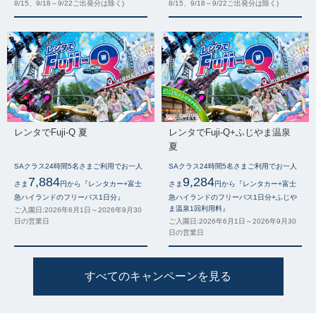
8/15、9/18～9/22ご出発分は除く)
8/15、9/18～9/22ご出発分は除く)
レンタでFuji-Q 夏
レンタでFuji-Q+ふじやま温泉
夏
SAクラス24時間5名さまご利用でお一人
SAクラス24時間5名さまご利用でお一人
7,884
9,284
さま
円から『レンタカー+富士
さま
円から『レンタカー+富士
急ハイランドのフリーパス1日分』
急ハイランドのフリーパス1日分+ふじや
ま温泉1回利用料』
ご入園日:2026年6月1日～2026年9月30
日の営業日
ご入園日:2026年6月1日～2026年9月30
日の営業日
すべてのキャンペーンを見る