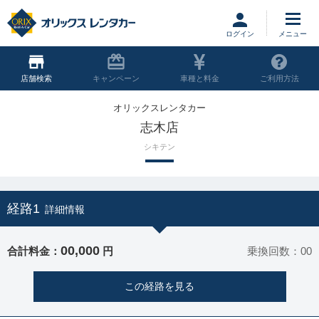
ログイン
店舗
キャンペーン
車種と料金
ご利用方法
オリックスレンタカー
志木店
シキテン
経路1
詳細情報
00,000
合計料金：
円
乗換回数：00
この経路を見る