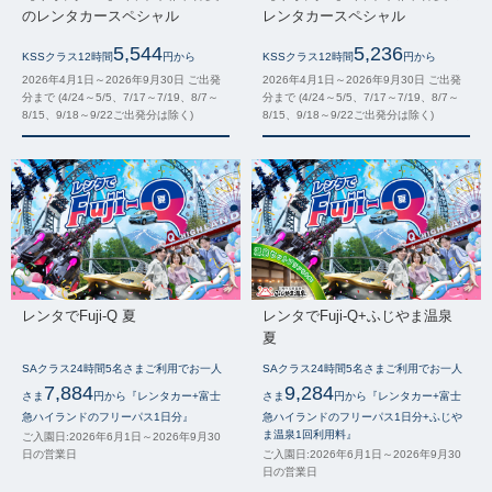
のレンタカースペシャル
レンタカースペシャル
5,544
5,236
KSSクラス12時間
円から
KSSクラス12時間
円から
2026年4月1日～2026年9月30日 ご出発
2026年4月1日～2026年9月30日 ご出発
分まで (4/24～5/5、7/17～7/19、8/7～
分まで (4/24～5/5、7/17～7/19、8/7～
8/15、9/18～9/22ご出発分は除く)
8/15、9/18～9/22ご出発分は除く)
レンタでFuji-Q 夏
レンタでFuji-Q+ふじやま温泉
夏
SAクラス24時間5名さまご利用でお一人
SAクラス24時間5名さまご利用でお一人
7,884
9,284
さま
円から『レンタカー+富士
さま
円から『レンタカー+富士
急ハイランドのフリーパス1日分』
急ハイランドのフリーパス1日分+ふじや
ま温泉1回利用料』
ご入園日:2026年6月1日～2026年9月30
日の営業日
ご入園日:2026年6月1日～2026年9月30
日の営業日