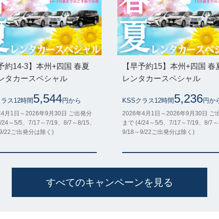
予約14-3】本州+四国 春夏
【早予約15】本州+四国 春
ンタカースペシャル
レンタカースペシャル
5,544
5,236
クラス12時間
円から
KSSクラス12時間
円か
年4月1日～2026年9月30日 ご出発分
2026年4月1日～2026年9月30日 
/24～5/5、7/17～7/19、8/7～8/15、
まで (4/24～5/5、7/17～7/19、8/7～
～9/22ご出発分は除く)
9/18～9/22ご出発分は除く)
すべてのキャンペーンを見る