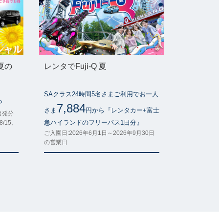
夏の
レンタでFuji-Q 夏
SAクラス24時間5名さまご利用でお一人
ら
7,884
さま
円から『レンタカー+富士
ご出発分
急ハイランドのフリーパス1日分』
8/15、
ご入園日:2026年6月1日～2026年9月30日
の営業日