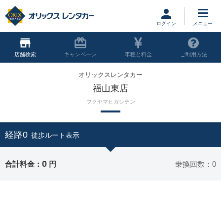
ログイン
店舗
キャンペーン
車種と料金
ご利用方法
オリックスレンタカー
福山東店
フクヤマヒガシテン
経路0
徒歩ルート表示
0
合計料金：
円
乗換回数：0