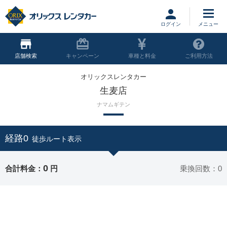
ログイン
店舗
キャンペーン
車種と料金
ご利用方法
オリックスレンタカー
生麦店
ナマムギテン
経路0
徒歩ルート表示
0
合計料金：
円
乗換回数：0