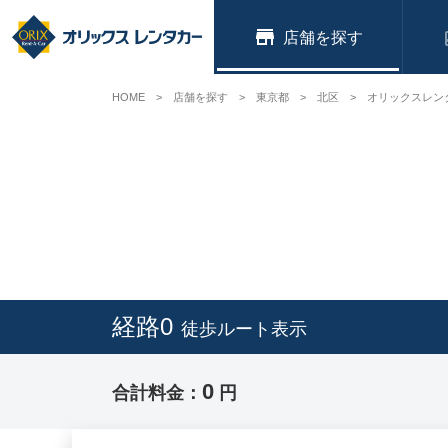
店舗
HOME
店舗を探す
東京都
北区
オリックスレン
経路0
徒歩ルート表示
0
合計料金：
円