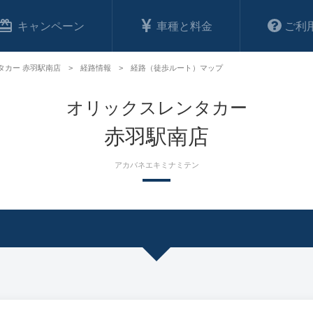
キャンペーン
車種と料金
ご利
タカー 赤羽駅南店
経路情報
経路（徒歩ルート）マップ
オリックスレンタカー
赤羽駅南店
アカバネエキミナミテン