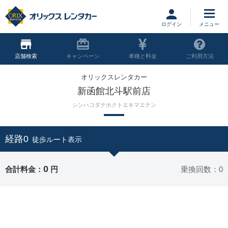
ログイン
店舗
キャンペーン
車種と料金
ご利用方法
オリックスレンタカー
新函館北斗駅前店
シンハコダテホクトエキマエテン
経路0
徒歩ルート表示
0
合計料金：
円
乗換回数：0