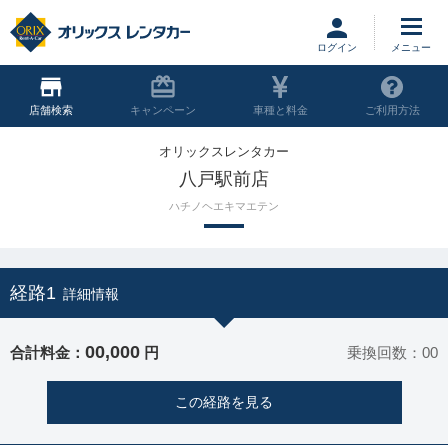
ログイン
店舗
キャンペーン
車種と料金
ご利用方法
オリックスレンタカー
八戸駅前店
ハチノヘエキマエテン
経路1
詳細情報
00,000
合計料金：
円
乗換回数：00
この経路を見る