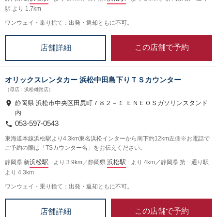
駅 より 1.7km
ワンウェイ・乗り捨て：出発・返却ともに不可。
この店舗で予約
店舗詳細
オリックスレンタカー 浜松中田島下りＴＳカウンター
（母店：浜松雄踏店）
静岡県 浜松市中央区田尻町７８２－１ ＥＮＥＯＳガソリンスタンド
内
053-597-0543
東海道本線浜松駅より4.3km東名浜松インターから南下約12km左側※お電話で
ご予約の際は「TSカウンター名」をお伝えください。
浜松駅
浜松駅
静岡県 新
より 3.9km／静岡県
より 4km／静岡県 第一通り駅
より 4.3km
ワンウェイ・乗り捨て：出発・返却ともに不可。
この店舗で予約
店舗詳細