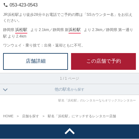
053-423-0543
JR浜松駅より徒歩28分※お電話でご予約の際は「SSカウンター名」をお伝え
ください。
浜松駅
浜松駅
静岡県
より 2.1km／静岡県 新
より 2.3km／静岡県 第一通り
駅 より 2.4km
ワンウェイ・乗り捨て：出発・返却ともに不可。
この店舗で予約
店舗詳細
1 / 1 ページ
他の駅名
から探す
駅名「浜松駅」のレンタカーならオリックスレンタカー
HOME
店舗を探す
駅名「浜松駅」にマッチするレンタカー店舗