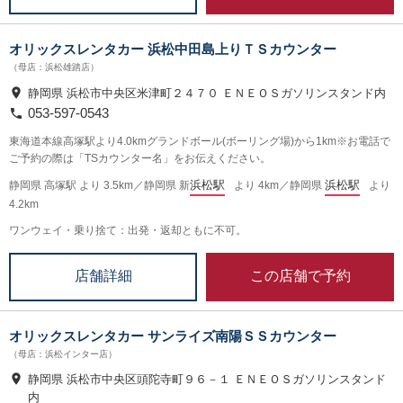
オリックスレンタカー 浜松中田島上りＴＳカウンター
（母店：浜松雄踏店）
静岡県 浜松市中央区米津町２４７０ ＥＮＥＯＳガソリンスタンド内
053-597-0543
東海道本線高塚駅より4.0kmグランドボール(ボーリング場)から1km※お電話で
ご予約の際は「TSカウンター名」をお伝えください。
浜松駅
浜松駅
静岡県 高塚駅 より 3.5km／静岡県 新
より 4km／静岡県
より
4.2km
ワンウェイ・乗り捨て：出発・返却ともに不可。
この店舗で予約
店舗詳細
オリックスレンタカー サンライズ南陽ＳＳカウンター
（母店：浜松インター店）
静岡県 浜松市中央区頭陀寺町９６－１ ＥＮＥＯＳガソリンスタンド
内