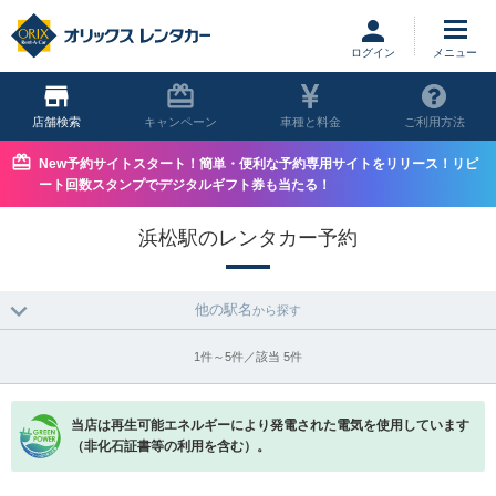
ログイン
店舗
キャンペーン
車種と料金
ご利用方法
New予約サイトスタート！簡単・便利な予約専用サイトをリリース！リピ
ート回数スタンプでデジタルギフト券も当たる！
浜松駅のレンタカー予約
他の駅名
から探す
1件～5件／該当 5件
当店は再生可能エネルギーにより発電された電気を使用しています
（非化石証書等の利用を含む）。