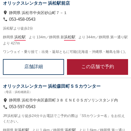
オリックスレンタカー 浜松駅前店
静岡県 浜松市中央区砂山町７－１
053-458-0543
浜松駅より徒歩2分
浜松駅
浜松駅
静岡県
より 134m／静岡県 新
より 344m／静岡県 第一通り駅
より 427m
ワンウェイ・乗り捨て：出発・返却ともに可能(北海道・沖縄県・離島を除く)。
この店舗で予約
店舗詳細
オリックスレンタカー 浜松森田町ＳＳカウンター
（母店：浜松雄踏店）
静岡県 浜松市中央区森田町３８ ＥＮＥＯＳガソリンスタンド内
053-597-0543
JR浜松駅より徒歩24分※お電話でご予約の際は「SSカウンター名」をお伝え
ください。
浜松駅
浜松駅
静岡県 新
より 1.4km／静岡県
より 1.6km／静岡県 第一通り