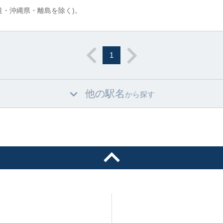
道・沖縄県・離島を除く)。
1
他の駅名
から探す