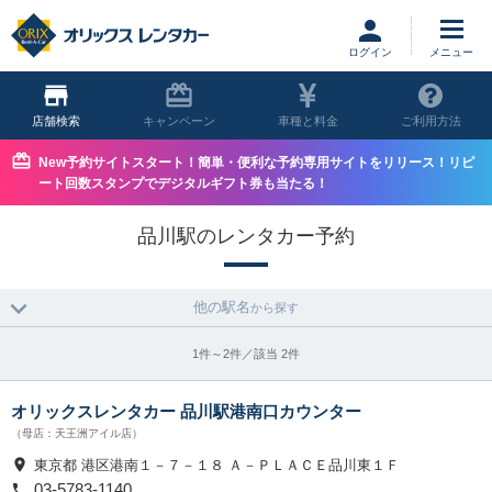
ログイン
店舗
キャンペーン
車種と料金
ご利用方法
New予約サイトスタート！簡単・便利な予約専用サイトをリリース！リピ
ート回数スタンプでデジタルギフト券も当たる！
品川駅のレンタカー予約
他の駅名
から探す
1件～2件／該当 2件
オリックスレンタカー 品川駅港南口カウンター
（母店：天王洲アイル店）
東京都 港区港南１－７－１８ Ａ－ＰＬＡＣＥ品川東１Ｆ
03-5783-1140