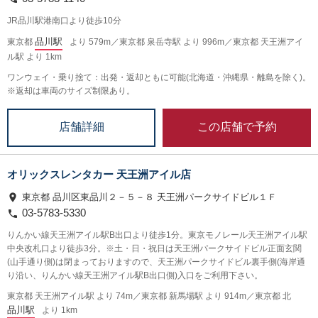
JR品川駅港南口より徒歩10分
品川駅
東京都
より 579m／東京都 泉岳寺駅 より 996m／東京都 天王洲アイ
ル駅 より 1km
ワンウェイ・乗り捨て：出発・返却ともに可能(北海道・沖縄県・離島を除く)。
※返却は車両のサイズ制限あり。
この店舗で予約
店舗詳細
オリックスレンタカー 天王洲アイル店
東京都 品川区東品川２－５－８ 天王洲パークサイドビル１Ｆ
03-5783-5330
りんかい線天王洲アイル駅B出口より徒歩1分。東京モノレール天王洲アイル駅
中央改札口より徒歩3分。※土・日・祝日は天王洲パークサイドビル正面玄関
(山手通り側)は閉まっておりますので、天王洲パークサイドビル裏手側(海岸通
り沿い、りんかい線天王洲アイル駅B出口側)入口をご利用下さい。
東京都 天王洲アイル駅 より 74m／東京都 新馬場駅 より 914m／東京都 北
品川駅
より 1km