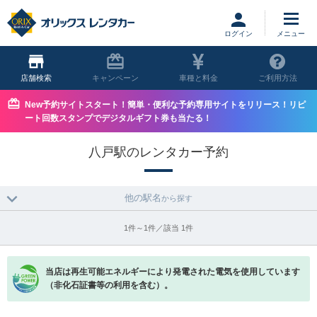
ログイン
店舗
キャンペーン
車種と料金
ご利用方法
New予約サイトスタート！簡単・便利な予約専用サイトをリリース！リピ
ート回数スタンプでデジタルギフト券も当たる！
八戸駅のレンタカー予約
他の駅名
から探す
1件～1件／該当 1件
当店は再生可能エネルギーにより発電された電気を使用しています
（非化石証書等の利用を含む）。