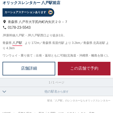
オリックスレンタカー 八戸駅前店
カーシェアステーションあります
青森県 八戸市大字尻内町内矢沢２０－７
0178-23-5543
JR新幹線八戸駅・JR八戸駅西口より徒歩1分。
八戸駅
青森県
より 172m／青森県 長苗代駅 より 3.2km／青森県 北高岩駅 よ
り 4.3km
ワンウェイ・乗り捨て：出発・返却ともに可能(北海道・沖縄県・離島を除く)。
この店舗で予約
店舗詳細
1 / 1 ページ
他の駅名
から探す
駅名「八戸駅」のレンタカーならオリックスレンタカー