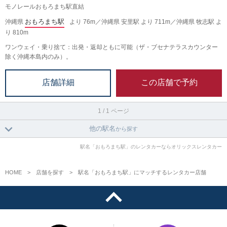
モノレールおもろまち駅直結
おもろまち駅
沖縄県
より 76m／沖縄県 安里駅 より 711m／沖縄県 牧志駅 よ
り 810m
ワンウェイ・乗り捨て：出発・返却ともに可能（ザ・ブセナテラスカウンター
除く沖縄本島内のみ）。
この店舗で予約
店舗詳細
1 / 1 ページ
他の駅名
から探す
駅名「おもろまち駅」のレンタカーならオリックスレンタカー
HOME
店舗を探す
駅名「おもろまち駅」にマッチするレンタカー店舗