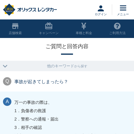
ログイン
店舗
キャンペーン
車種と料金
ご利用方法
ご質問と回答内容
他のキーワード
から探す
事故が起きてしまったら？
万一の事故の際は、
1．負傷者の救護
2．警察への通報・届出
3．相手の確認