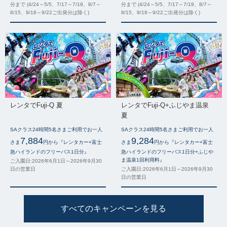
分まで (4/24～5/5、7/17～7/19、8/7～
分まで (4/24～5/5、7/17～7/19、8/7～
8/15、9/18～9/22ご出発分は除く)
8/15、9/18～9/22ご出発分は除く)
レンタでFuji-Q 夏
レンタでFuji-Q+ふじやま温泉
夏
SAクラス24時間5名さまご利用でお一人
SAクラス24時間5名さまご利用でお一人
7,884
9,284
さま
円から『レンタカー+富士
さま
円から『レンタカー+富士
急ハイランドのフリーパス1日分』
急ハイランドのフリーパス1日分+ふじや
ま温泉1回利用料』
ご入園日:2026年6月1日～2026年9月30
日の営業日
ご入園日:2026年6月1日～2026年9月30
日の営業日
すべてのキャンペーンを見る