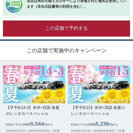
当店は再生可能エネルギーにより発電された電気を使用してい
ます（非化石証書等の利用を含む）。
この店舗で予約する
この店舗で実施中のキャンペーン
【早予約14-3】本州+四国 春夏
【早予約15】本州+四国 春夏の
のレンタカースペシャル
レンタカースペシャル
5,544
5,236
KSSクラス12時間
円から
KSSクラス12時間
円から
2026年4月1日～2026年9月30日 ご出発
2026年4月1日～2026年9月30日 ご出発