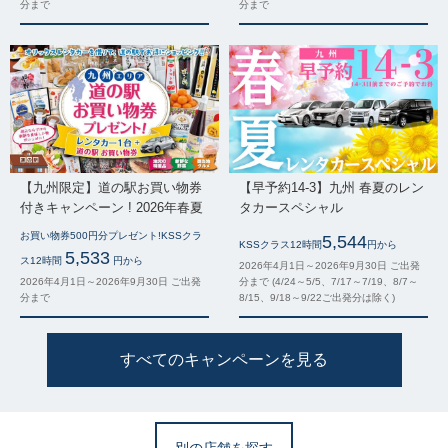
分まで
分まで
【九州限定】道の駅お買い物券
【早予約14-3】九州 春夏のレン
付きキャンペーン ! 2026年春夏
タカースペシャル
お買い物券500円分プレゼント!KSSクラ
5,544
KSSクラス12時間
円から
5,533
ス12時間
円から
2026年4月1日～2026年9月30日 ご出発
2026年4月1日～2026年9月30日 ご出発
分まで (4/24～5/5、7/17～7/19、8/7～
分まで
8/15、9/18～9/22ご出発分は除く)
すべてのキャンペーンを見る
別の店舗を探す