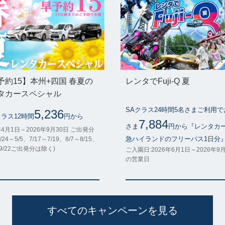
予約15】本州+四国 春夏の
レンタでFuji-Q 夏
タカースペシャル
SAクラス24時間5名さまご利用
5,236
クラス12時間
円から
7,884
さま
円から『レンタカ
年4月1日～2026年9月30日 ご出発分
急ハイランドのフリーパス1日分
/24～5/5、7/17～7/19、8/7～8/15、
～9/22ご出発分は除く)
ご入園日:2026年6月1日～2026年9
の営業日
すべてのキャンペーンを見る