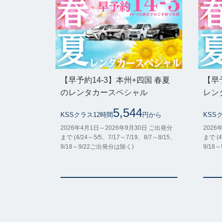
【早予約14-3】本州+四国 春夏
【早
のレンタカースペシャル
レン
5,544
KSSクラス12時間
円から
KSS
2026年4月1日～2026年9月30日 ご出発分
2026
まで (4/24～5/5、7/17～7/19、8/7～8/15、
まで (4
9/18～9/22ご出発分は除く)
9/18