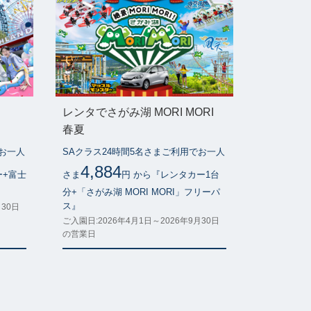
レンタでさがみ湖 MORI MORI
春夏
でお一人
SAクラス24時間5名さまご利用でお一人
4,884
ー+富士
さま
円 から『レンタカー1台
』
分+「さがみ湖 MORI MORI」フリーパ
ス』
月30日
ご入園日:2026年4月1日～2026年9月30日
の営業日