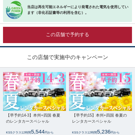
当店は再生可能エネルギーにより発電された電気を使用してい
ます（非化石証書等の利用を含む）。
この店舗で予約する
この店舗で実施中のキャンペーン
【早予約14-3】本州+四国 春夏
【早予約15】本州+四国 春夏の
のレンタカースペシャル
レンタカースペシャル
5,544
5,236
KSSクラス12時間
円から
KSSクラス12時間
円から