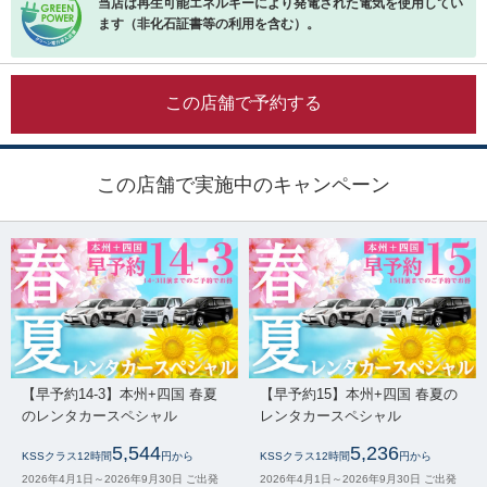
当店は再生可能エネルギーにより発電された電気を使用してい
ます（非化石証書等の利用を含む）。
この店舗で予約する
この店舗で実施中のキャンペーン
【早予約14-3】本州+四国 春夏
【早予約15】本州+四国 春夏の
のレンタカースペシャル
レンタカースペシャル
5,544
5,236
KSSクラス12時間
円から
KSSクラス12時間
円から
2026年4月1日～2026年9月30日 ご出発
2026年4月1日～2026年9月30日 ご出発