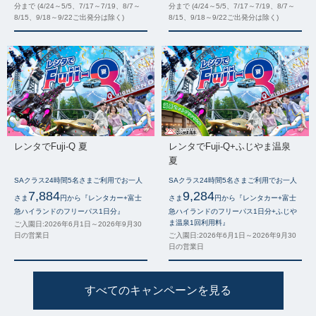
分まで (4/24～5/5、7/17～7/19、8/7～
分まで (4/24～5/5、7/17～7/19、8/7～
8/15、9/18～9/22ご出発分は除く)
8/15、9/18～9/22ご出発分は除く)
レンタでFuji-Q 夏
レンタでFuji-Q+ふじやま温泉
夏
SAクラス24時間5名さまご利用でお一人
SAクラス24時間5名さまご利用でお一人
7,884
9,284
さま
円から『レンタカー+富士
さま
円から『レンタカー+富士
急ハイランドのフリーパス1日分』
急ハイランドのフリーパス1日分+ふじや
ま温泉1回利用料』
ご入園日:2026年6月1日～2026年9月30
日の営業日
ご入園日:2026年6月1日～2026年9月30
日の営業日
すべてのキャンペーンを見る