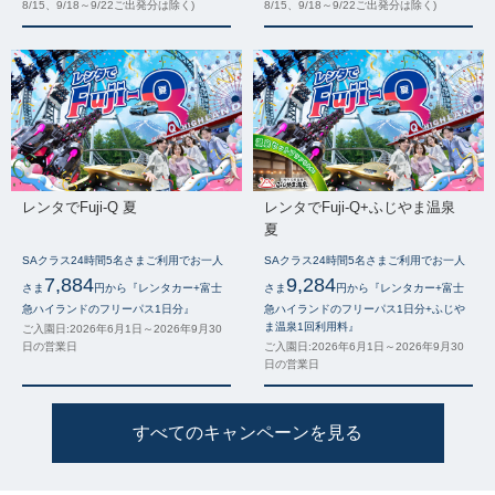
8/15、9/18～9/22ご出発分は除く)
8/15、9/18～9/22ご出発分は除く)
レンタでFuji-Q 夏
レンタでFuji-Q+ふじやま温泉
夏
SAクラス24時間5名さまご利用でお一人
SAクラス24時間5名さまご利用でお一人
7,884
9,284
さま
円から『レンタカー+富士
さま
円から『レンタカー+富士
急ハイランドのフリーパス1日分』
急ハイランドのフリーパス1日分+ふじや
ま温泉1回利用料』
ご入園日:2026年6月1日～2026年9月30
日の営業日
ご入園日:2026年6月1日～2026年9月30
日の営業日
すべてのキャンペーンを見る