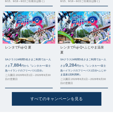
8/15、9/18～9/22ご出発分は除く)
8/15、9/18～9/22ご出発分は除く)
レンタでFuji-Q 夏
レンタでFuji-Q+ふじやま温泉
夏
SAクラス24時間5名さまご利用でお一人
SAクラス24時間5名さまご利用でお一人
7,884
9,284
さま
円から『レンタカー+富士
さま
円から『レンタカー+富士
急ハイランドのフリーパス1日分』
急ハイランドのフリーパス1日分+ふじや
ま温泉1回利用料』
ご入園日:2026年6月1日～2026年9月30
日の営業日
ご入園日:2026年6月1日～2026年9月30
日の営業日
すべてのキャンペーンを見る