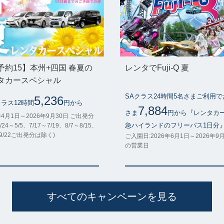
予約15】本州+四国 春夏の
レンタでFuji-Q 夏
タカースペシャル
SAクラス24時間5名さまご利用
5,236
クラス12時間
円から
7,884
さま
円から『レンタカ
年4月1日～2026年9月30日 ご出発分
急ハイランドのフリーパス1日分
/24～5/5、7/17～7/19、8/7～8/15、
～9/22ご出発分は除く)
ご入園日:2026年6月1日～2026年9
の営業日
すべてのキャンペーンを見る