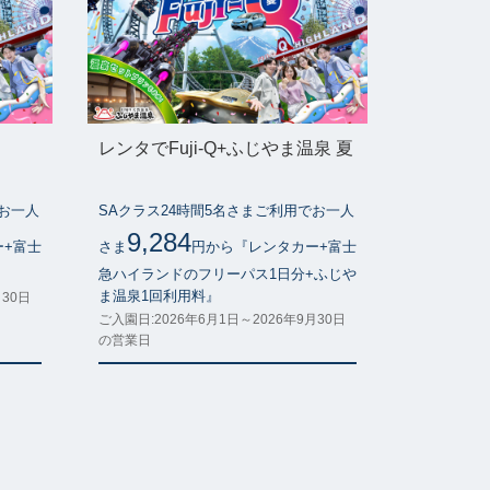
レンタでFuji-Q+ふじやま温泉 夏
でお一人
SAクラス24時間5名さまご利用でお一人
9,284
ー+富士
さま
円から『レンタカー+富士
』
急ハイランドのフリーパス1日分+ふじや
ま温泉1回利用料』
月30日
ご入園日:2026年6月1日～2026年9月30日
の営業日