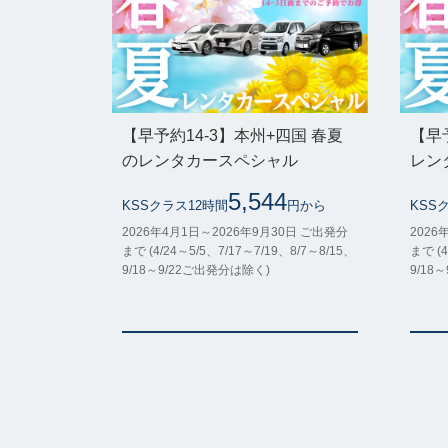
【早予約14-3】本州+四国 春夏
【早
のレンタカースペシャル
レン
5,544
KSSクラス12時間
円から
KSS
2026年4月1日～2026年9月30日 ご出発分
2026
まで (4/24～5/5、7/17～7/19、8/7～8/15、
まで (4
9/18～9/22ご出発分は除く)
9/18