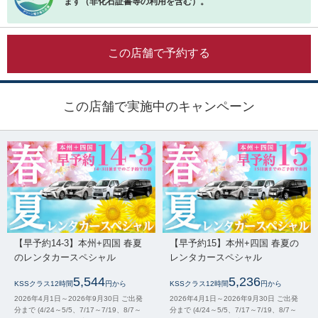
ます（非化石証書等の利用を含む）。
この店舗で予約する
この店舗で実施中のキャンペーン
【早予約14-3】本州+四国 春夏
【早予約15】本州+四国 春夏の
のレンタカースペシャル
レンタカースペシャル
5,544
5,236
KSSクラス12時間
円から
KSSクラス12時間
円から
2026年4月1日～2026年9月30日 ご出発
2026年4月1日～2026年9月30日 ご出発
分まで (4/24～5/5、7/17～7/19、8/7～
分まで (4/24～5/5、7/17～7/19、8/7～