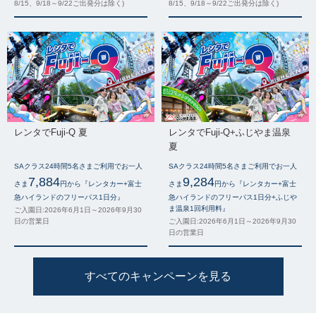
8/15、9/18～9/22ご出発分は除く)
8/15、9/18～9/22ご出発分は除く)
レンタでFuji-Q 夏
レンタでFuji-Q+ふじやま温泉
夏
SAクラス24時間5名さまご利用でお一人
SAクラス24時間5名さまご利用でお一人
7,884
9,284
さま
円から『レンタカー+富士
さま
円から『レンタカー+富士
急ハイランドのフリーパス1日分』
急ハイランドのフリーパス1日分+ふじや
ま温泉1回利用料』
ご入園日:2026年6月1日～2026年9月30
日の営業日
ご入園日:2026年6月1日～2026年9月30
日の営業日
すべてのキャンペーンを見る