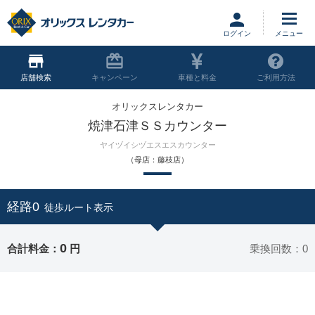
ログイン
店舗
キャンペーン
車種と料金
ご利用方法
オリックスレンタカー
焼津石津ＳＳカウンター
ヤイヅイシヅエスエスカウンター
（母店：藤枝店）
経路0
徒歩ルート表示
0
合計料金：
円
乗換回数：0